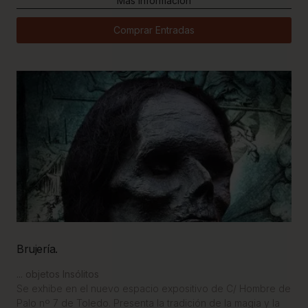
Más Información
Comprar Entradas
Brujería.
... objetos Insólitos
Se exhibe en el nuevo espacio expositivo de C/ Hombre de
Palo nº 7 de Toledo. Presenta la tradición de la magia y la