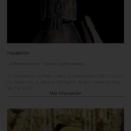
Inquisición
...Instrumentos de Tortura y pena capital
Se presenta en el Palacio de Los Olvidados (s.XVI) C/Cuesta
de Santa Inés, 6. Albaicín (Granada). Abierto todos los días
de 11 a 19:30h.
Más Información