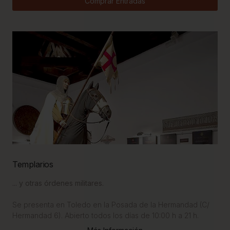
Comprar Entradas
Templarios
... y otras órdenes militares.
Se presenta en Toledo en la Posada de la Hermandad (C/
Hermandad 6). Abierto todos los días de 10:00 h a 21 h.