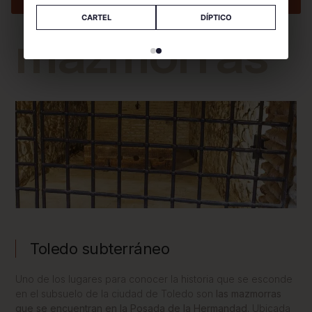
Comprar Entradas
CARTEL
DÍPTICO
mazmorras
Toledo subterráneo
Uno de los lugares para conocer la historia que se esconde
en el subsuelo de la ciudad de Toledo son
las mazmorras
que se encuentran en la Posada de la Hermandad
. Ubicada