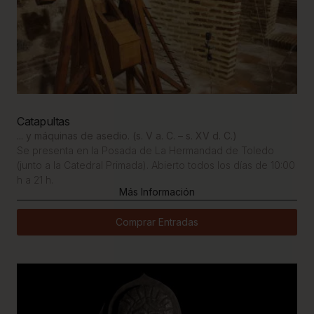
Catapultas
... y máquinas de asedio. (s. V a. C. – s. XV d. C.)
Se presenta en la Posada de La Hermandad de Toledo
(junto a la Catedral Primada). Abierto todos los días de 10:00
h a 21 h.
Más Información
Comprar Entradas