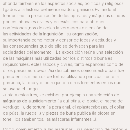
ahonda también en los aspectos sociales, políticos y religiosos
ligados a la historia del mencionado organismo. Evitando el
tenebrismo, la presentación de los aparatos y máquinas usados
por los tribunales civiles y eclesiásticos para obtener
confesiones ,nos desvelan la verdadera dimensión de
las
actividades de la Inquisición
, su
organización
,
su
importancia
como motor y censor de ideas y actitudes y
las
consecuencias
que de ello se derivaban para las
sociedades del momento. La exposición reúne una
selección
de las máquinas más utilizadas
por los distintos tribunales
inquisitoriales, eclesiásticos y civiles, tanto españoles como de
otros países europeos. Así descubrimos como nuestro país fue
parco en instrumentos de tortura utilizando principalmente la
garrucha, la toca y el potro junto a otros tormentos en los que
se usaba el fuego.
Junto a estos tres, se exhiben por ejemplo una selección de
máquinas de ajusticiamiento
(la guillotina, el poste, el hacha del
verdugo…),
de tortura
(la pera anal, el aplastacabezas, el collar
de púas, la rueda…) y
piezas de burla pública
(la picota en
tonel, los sambenitos, las máscaras infamantes…).
Como complemento a las máquinas, una selección de textos y