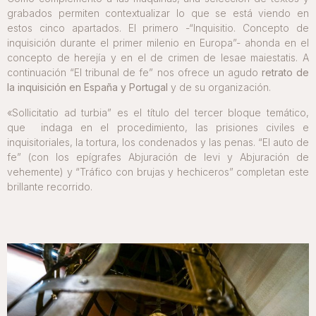
grabados permiten contextualizar lo que se está viendo en
estos cinco apartados. El primero -“Inquisitio. Concepto de
inquisición durante el primer milenio en Europa”- ahonda en el
concepto de herejía y en el de crimen de lesae maiestatis. A
continuación “El tribunal de fe” nos ofrece un agudo
retrato de
la inquisición en España y Portugal
y de su organización.
«Sollicitatio ad turbia” es el título del tercer bloque temático,
que indaga en el procedimiento, las prisiones civiles e
inquisitoriales, la tortura, los condenados y las penas. “El auto de
fe” (con los epígrafes Abjuración de levi y Abjuración de
vehemente) y “Tráfico con brujas y hechiceros” completan este
brillante recorrido.