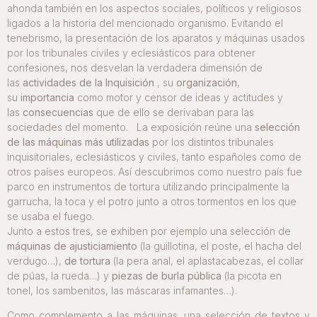
ahonda también en los aspectos sociales, políticos y religiosos
ligados a la historia del mencionado organismo. Evitando el
tenebrismo, la presentación de los aparatos y máquinas usados
por los tribunales civiles y eclesiásticos para obtener
confesiones, nos desvelan la verdadera dimensión de
las
actividades de la Inquisición
, su
organización
,
su
importancia
como motor y censor de ideas y actitudes y
las
consecuencias
que de ello se derivaban para las
sociedades del momento. La exposición reúne una
selección
de las máquinas más utilizadas
por los distintos tribunales
inquisitoriales, eclesiásticos y civiles, tanto españoles como de
otros países europeos. Así descubrimos como nuestro país fue
parco en instrumentos de tortura utilizando principalmente la
garrucha, la toca y el potro junto a otros tormentos en los que
se usaba el fuego.
Junto a estos tres, se exhiben por ejemplo una selección de
máquinas de ajusticiamiento
(la guillotina, el poste, el hacha del
verdugo…),
de tortura
(la pera anal, el aplastacabezas, el collar
de púas, la rueda…) y
piezas de burla pública
(la picota en
tonel, los sambenitos, las máscaras infamantes…).
Como complemento a las máquinas, una selección de textos y